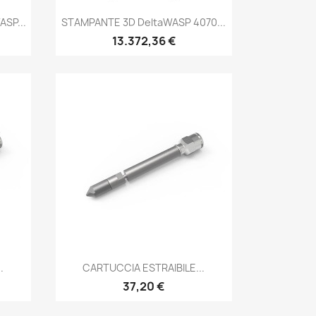
Anteprima

SP...
STAMPANTE 3D DeltaWASP 4070...
13.372,36 €
Anteprima

.
CARTUCCIA ESTRAIBILE...
37,20 €