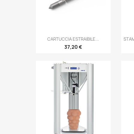
Anteprima

CARTUCCIA ESTRAIBILE...
STAM
37,20 €