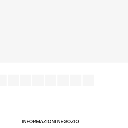
Facebook
Twitter
Rss
YouTube
Pinterest
Vimeo
Instagram
LinkedIn
INFORMAZIONI NEGOZIO