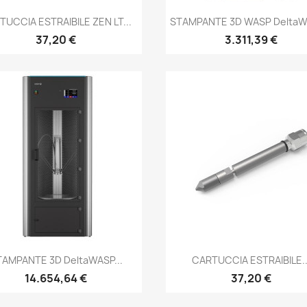
Anteprima
Anteprima


TUCCIA ESTRAIBILE ZEN LT...
STAMPANTE 3D WASP DeltaWA
37,20 €
3.311,39 €
Anteprima
Anteprima


TAMPANTE 3D DeltaWASP...
CARTUCCIA ESTRAIBILE..
14.654,64 €
37,20 €