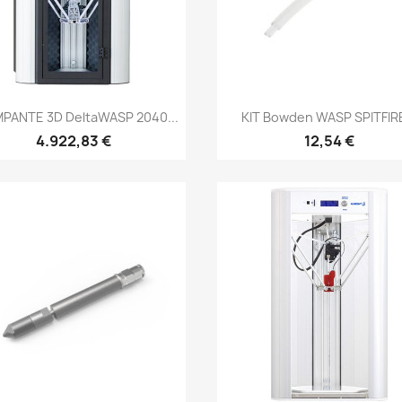
Anteprima
Anteprima


PANTE 3D DeltaWASP 2040...
KIT Bowden WASP SPITFIRE
4.922,83 €
12,54 €