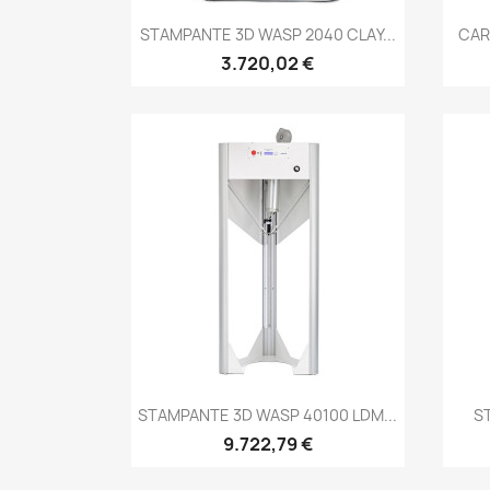
Anteprima

STAMPANTE 3D WASP 2040 CLAY...
CAR
3.720,02 €
Anteprima

STAMPANTE 3D WASP 40100 LDM...
S
9.722,79 €