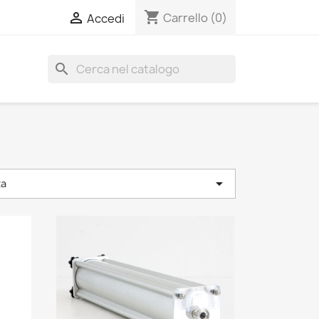
shopping_cart

Carrello
(0)
Accedi
search

za