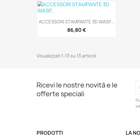
Anteprima

ACCESSORI STAMPANTE 3D WASP...
86,80 €
Visualizzati 1-13 su 13 articoli
Ricevi le nostre novità e le
offerte speciali
Pu
in
PRODOTTI
LA N