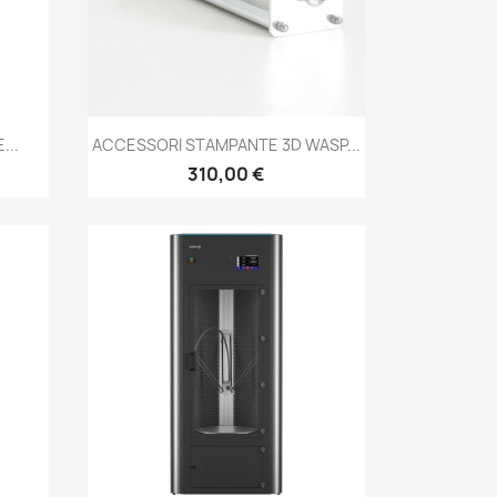
Anteprima

...
ACCESSORI STAMPANTE 3D WASP...
310,00 €