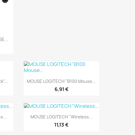
E...
Anteprima

"...
MOUSE LOGITECH "B100 Mouse...
6,91 €
Anteprima

...
MOUSE LOGITECH "Wireless...
11,13 €