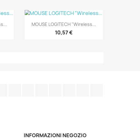
Anteprima

...
MOUSE LOGITECH "Wireless...
10,57 €
Facebook
Twitter
Rss
YouTube
Pinterest
Vimeo
Instagram
LinkedIn
INFORMAZIONI NEGOZIO