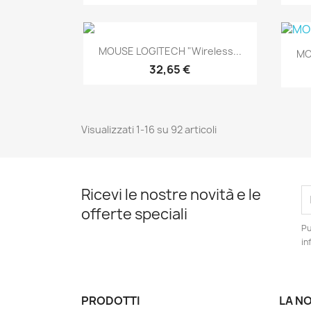
Anteprima

MOUSE LOGITECH "Wireless...
MO
32,65 €
Visualizzati 1-16 su 92 articoli
Ricevi le nostre novità e le
offerte speciali
Pu
in
PRODOTTI
LA N