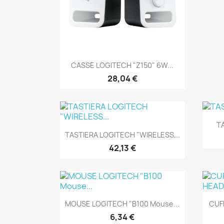
Anteprima

CASSE LOGITECH "Z150" 6W...
28,04 €
TA
Anteprima

TASTIERA LOGITECH "WIRELESS...
42,13 €
Anteprima

MOUSE LOGITECH "B100 Mouse...
CUF
6,34 €