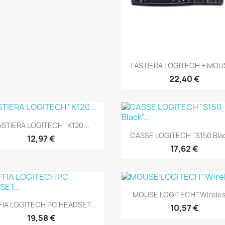
Anteprima

TASTIERA LOGITECH + MOUS
22,40 €
Anteprima

STIERA LOGITECH "K120...
Anteprima

CASSE LOGITECH "S150 Black
12,97 €
17,62 €
Anteprima

MOUSE LOGITECH "Wireless
Anteprima

FIA LOGITECH PC HEADSET...
10,57 €
19,58 €