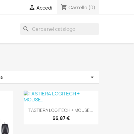
shopping_cart

Carrello
(0)
Accedi
search

za
Anteprima

TASTIERA LOGITECH + MOUSE...
66,87 €