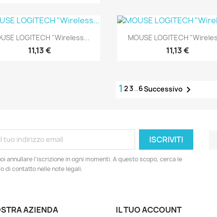
Anteprima
Anteprima


USE LOGITECH "Wireless...
MOUSE LOGITECH "Wireless
11,13 €
11,13 €
1
2
3
…
6

Successivo
oi annullare l'iscrizione in ogni momenti. A questo scopo, cerca le
fo di contatto nelle note legali.
OSTRA AZIENDA
IL TUO ACCOUNT