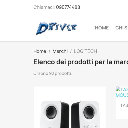
Chiamaci:
090774488
HOME
CHI 
Home
Marchi
LOGITECH
Elenco dei prodotti per la m
Ci sono 92 prodotti.
TAS