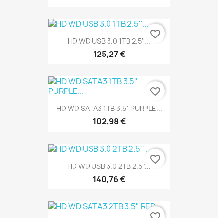
favorite_border
HD WD USB 3.0 1TB 2.5''...
125,27 €
favorite_border
HD WD SATA3 1TB 3.5" PURPLE...
102,98 €
favorite_border
HD WD USB 3.0 2TB 2.5''...
140,76 €
favorite_border