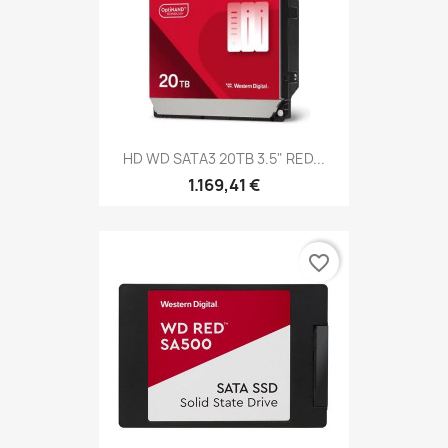
HD WD SATA3 20TB 3.5" RED...
1.169,41 €
favorite_border