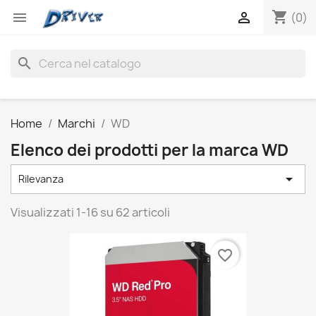
shopping_cart


(0)
search
Home
Marchi
WD
Elenco dei prodotti per la marca WD

Rilevanza
Visualizzati 1-16 su 62 articoli
favorite_border