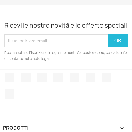
Ricevi le nostre novità e le offerte speciali
Puoi annullare l'iscrizione in ogni momenti. A questo scopo, cerca le info
di contatto nelle note legali.
Facebook
Twitter
Rss
YouTube
Pinterest
Vimeo
Instagr
LinkedIn
PRODOTTI
