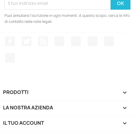
Puoi annullare l'iscrizione in ogni momenti. A questo scopo, cerca le info
di contatto nelle note legali.
Facebook
Twitter
Rss
YouTube
Pinterest
Vimeo
Instagr
LinkedIn
PRODOTTI

LA NOSTRA AZIENDA

IL TUO ACCOUNT
