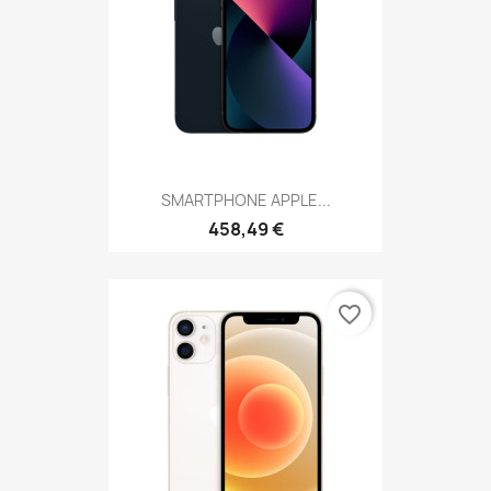
SMARTPHONE APPLE...
458,49 €
favorite_border