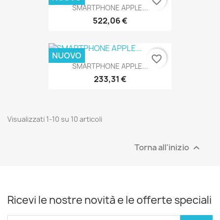
favorite_border
SMARTPHONE APPLE...
522,06 €
NUOVO
favorite_border
SMARTPHONE APPLE...
233,31 €
Visualizzati 1-10 su 10 articoli
Torna all'inizio

Ricevi le nostre novità e le offerte speciali