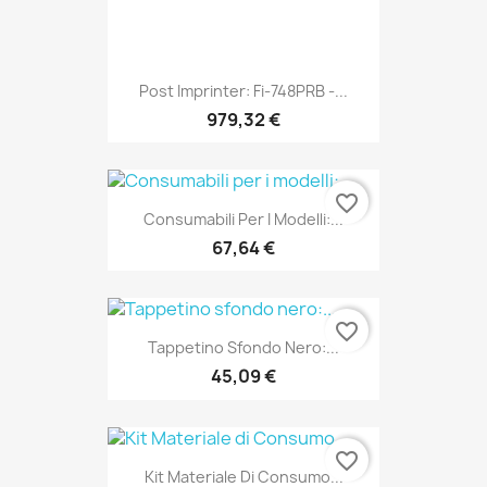
Post Imprinter: Fi-748PRB -...
979,32 €
favorite_border
Consumabili Per I Modelli:...
67,64 €
favorite_border
Tappetino Sfondo Nero:...
45,09 €
favorite_border
Kit Materiale Di Consumo...