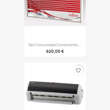
Set Consumabili Contenente:...
620,00 €
favorite_border