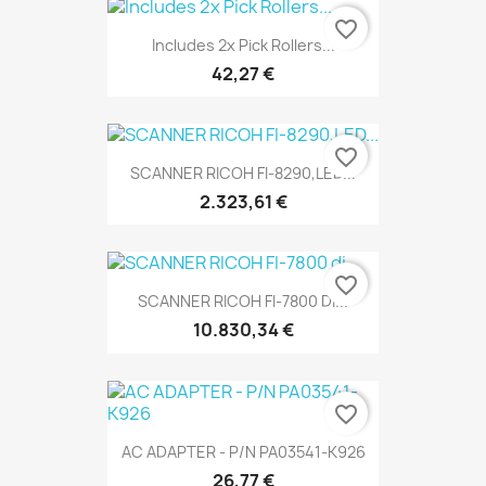
favorite_border
Includes 2x Pick Rollers...
42,27 €
favorite_border
SCANNER RICOH FI-8290,LED...
2.323,61 €
favorite_border
SCANNER RICOH FI-7800 Di...
10.830,34 €
favorite_border
AC ADAPTER - P/N PA03541-K926
26,77 €