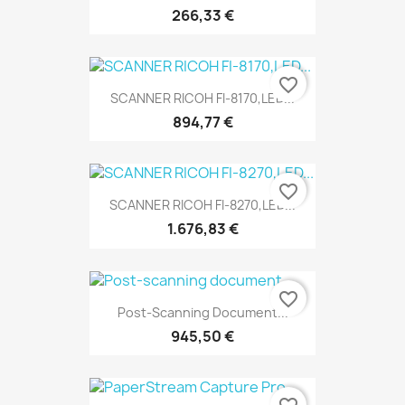
266,33 €
favorite_border
SCANNER RICOH FI-8170,LED...
894,77 €
favorite_border
SCANNER RICOH FI-8270,LED...
1.676,83 €
favorite_border
Post-Scanning Document...
945,50 €