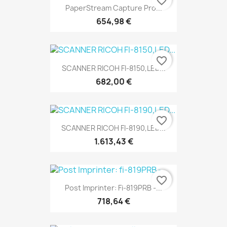
favorite_border
PaperStream Capture Pro...
654,98 €
favorite_border
SCANNER RICOH FI-8150,LED...
682,00 €
favorite_border
SCANNER RICOH FI-8190,LED...
1.613,43 €
favorite_border
Post Imprinter: Fi-819PRB -...
718,64 €