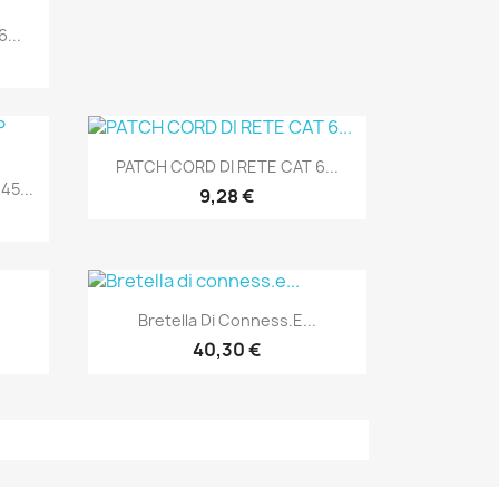
...
Anteprima

PATCH CORD DI RETE CAT 6...
5...
9,28 €
Anteprima

Bretella Di Conness.e...
40,30 €