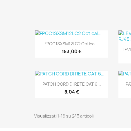
Anteprima

FPCC1SXSM12LC2 Optical...
LEV
153,00 €
Anteprima

PATCH CORD DI RETE CAT 6...
PA
8,04 €
Visualizzati 1-16 su 243 articoli