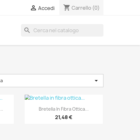
shopping_cart

Carrello
(0)
Accedi
search

za
Anteprima

..
Bretella In Fibra Ottica...
21,48 €