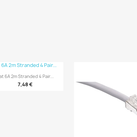
Anteprima

at 6A 2m Stranded 4 Pair...
7,48 €