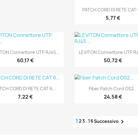
Anteprima

PATCH CORD DI RETE CAT 6
5,77 €
Anteprima
Anteprima


ITON Connettore UTP RJ45...
LEVITON Connettore UTP RJ4
60,17 €
50,72 €
Anteprima
Anteprima


TCH CORD DI RETE CAT 6...
Fiber Patch Cord OS2...
7,22 €
24,58 €
1
2
3
…
16

Successivo