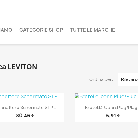
SIAMO
CATEGORIE SHOP
TUTTE LE MARCHE
rca LEVITON
Ordina per:
Rilevan
Anteprima
Anteprima


nnettore Schermato STP...
Bretel.di Conn.Plug/Plug.
80,46 €
6,91 €