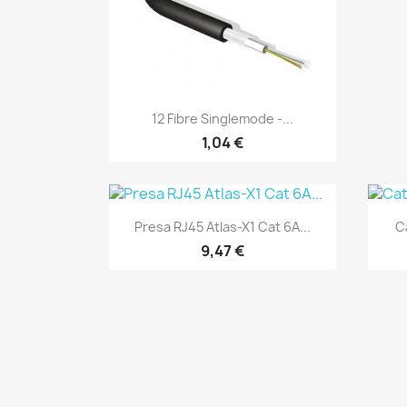
Anteprima

12 Fibre Singlemode -...
1,04 €
Anteprima

Presa RJ45 Atlas-X1 Cat 6A...
C
9,47 €