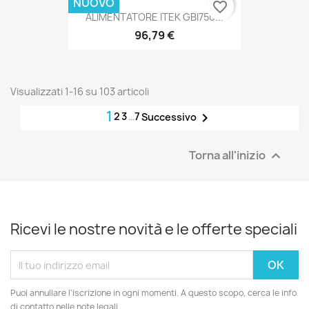
NUOVO
favorite_border
ALIMENTATORE ITEK GBI750...
96,79 €
Visualizzati 1-16 su 103 articoli
1
2
3
…
7

Successivo
Torna all'inizio

Ricevi le nostre novità e le offerte speciali
Puoi annullare l'iscrizione in ogni momenti. A questo scopo, cerca le info
di contatto nelle note legali.