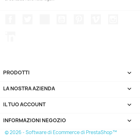
Facebook
Twitter
Rss
YouTube
Pinterest
Vimeo
Instagr
LinkedIn
PRODOTTI

LA NOSTRA AZIENDA

IL TUO ACCOUNT

INFORMAZIONI NEGOZIO
keyboard_arrow_down
© 2026 - Software di Ecommerce di PrestaShop™