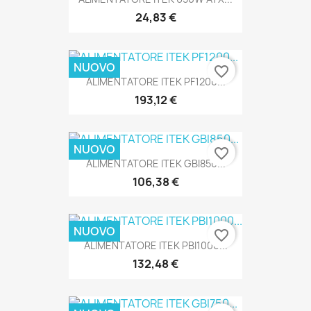
24,83 €
NUOVO
favorite_border
ALIMENTATORE ITEK PF1200...
193,12 €
NUOVO
favorite_border
ALIMENTATORE ITEK GBI850...
106,38 €
NUOVO
favorite_border
ALIMENTATORE ITEK PBI1000...
132,48 €