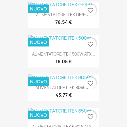
NUOVO
favorite_border
ALIMENTATORE ITEK GF750...
78,54 €
NUOVO
favorite_border
ALIMENTATORE ITEK 500W ATX...
16,05 €
NUOVO
favorite_border
ALIMENTATORE ITEK BD500...
43,77 €
NUOVO
favorite_border
ALIMENTATORE ITEK 650W ATX...