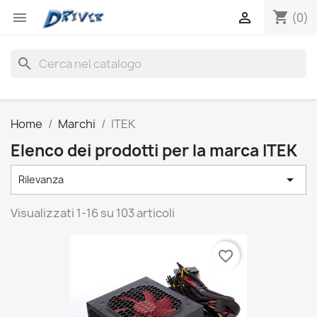
shopping_cart


(0)
search
Home
Marchi
ITEK
Elenco dei prodotti per la marca ITEK

Rilevanza
Visualizzati 1-16 su 103 articoli
favorite_border