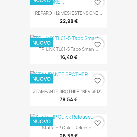
NUOVO
favorite_border
REPARO +12 MESI ESTENSIONE...
22,98 €
NUOVO
favorite_border
TP-LINK TL61-5 Tapo Smart...
16,40 €
NUOVO
favorite_border
STAMPANTE BROTHER "REVISED"...
78,54 €
NUOVO
favorite_border
Staffa HP Quick Release...
26,56 €