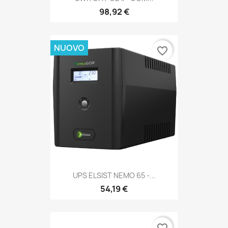
98,92 €
NUOVO
favorite_border
UPS ELSIST NEMO 65 -...
54,19 €