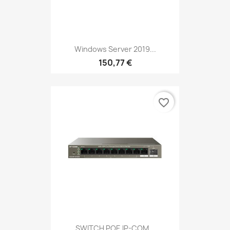
Windows Server 2019...
150,77 €
favorite_border
SWITCH POE IP-COM...