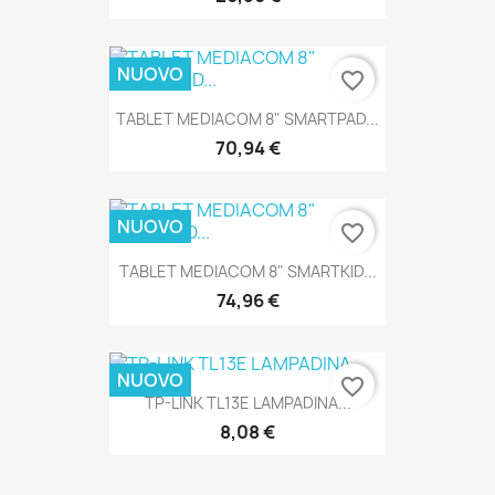
NUOVO
favorite_border
TABLET MEDIACOM 8" SMARTPAD...
70,94 €
NUOVO
favorite_border
TABLET MEDIACOM 8" SMARTKID...
74,96 €
NUOVO
favorite_border
TP-LINK TL13E LAMPADINA...
8,08 €