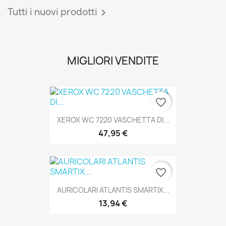
Tutti i nuovi prodotti

MIGLIORI VENDITE
favorite_border
XEROX WC 7220 VASCHETTA DI...
47,95 €
favorite_border
AURICOLARI ATLANTIS SMARTIX...
13,94 €