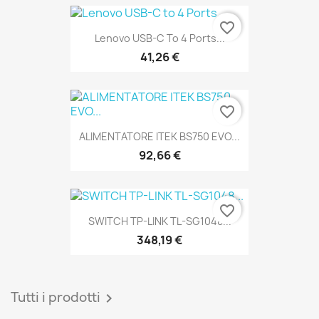
favorite_border
Lenovo USB-C To 4 Ports...
41,26 €
favorite_border
ALIMENTATORE ITEK BS750 EVO...
92,66 €
favorite_border
SWITCH TP-LINK TL-SG1048...
348,19 €
Tutti i prodotti
