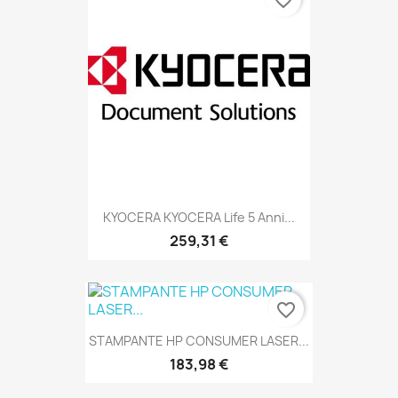
favorite_border
KYOCERA KYOCERA Life 5 Anni...
259,31 €
favorite_border
STAMPANTE HP CONSUMER LASER...
183,98 €